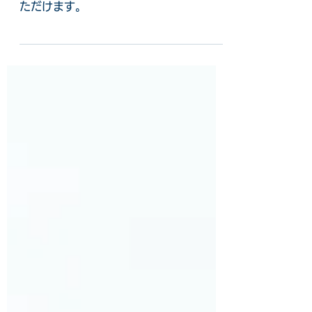
まぜラジオ_SWDsに出
演しました
画像をクリックするとnote記事をご覧い
ただけます。