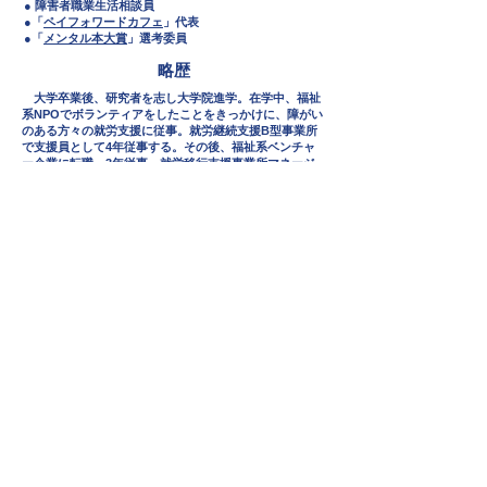
​● 障害者職業生活相談員
●「
ペイフォワードカフェ
」代表
●「
メンタル本大賞
」選考委員
略歴
大学卒業後、研究者を志し大学院進学。在学中、福祉
系NPOでボランティアをしたことをきっかけに、障がい
のある方々の就労支援に従事。就労継続支援B型事業所
で支援員として4年従事する。その後、福祉系ベンチャ
ー企業に転職、3年従事。就労移行支援事業所マネージ
ャー・サービス管理責任者を経て、人事部の立ち上げ、
人事としてのキャリアをスタート。現在、 大手IT企業に
て障がい者雇用推進に従事。
本業と並行してパラレルキャリアを歩む。恩送りを仕
組み化したカフェイベント「ペイフォワードカフェ」の
実施、
福祉事業所立上げ・
支援者支援に関わる相談顧
問・アドバイサー活動、講演・研修活動等に取り組む。
2025年4月より、杏林大学にて非常勤講師。ソーシャル
ワーク論を担当する。