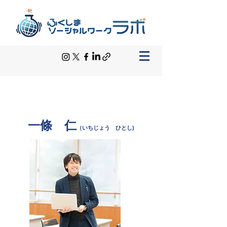
Mission
思いやり
を広げる人をふやす
一條 仁
（いちじょう ひとし)