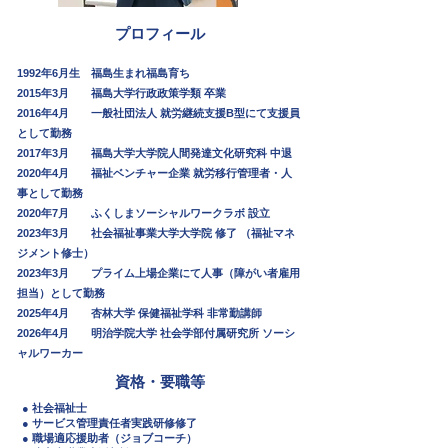
​プロフィール
1992年6月生 福島生まれ福島育ち
2015年3月 福島大学行政政策学類 卒業
2016年4月 一般社団法人 就労継続支援B型にて支援員
として勤務
2017年3月 福島大学大学院人間発達文化研究科 中退
2020年4月 福祉ベンチャー企業 就労移行管理者・人
事として勤務
2020年7月 ふくしまソーシャルワークラボ 設立
2023年3月 社会福祉事業大学大学院 修了 （福祉マネ
ジメント修士）
2023年3月 プライム上場
企業にて人事（障がい者雇用
担当）として勤務
2025年4月 杏林大学 保健福祉学科 非常勤講師
2026年4月 明治学院大学 社会学部付属研究所 ソーシ
ャルワーカー
資格・要職等
● 社会福祉士
● サービス管理責任者実践研修修了
● 職場適応援助者（ジョブコーチ）